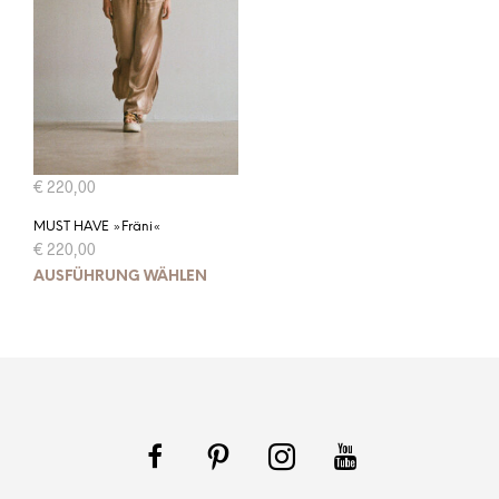
€
220,00
MUST HAVE »Fräni«
€
220,00
Dieses
AUSFÜHRUNG WÄHLEN
Produkt
weist
mehrere
Varianten
auf.
Die
Optionen
können
auf