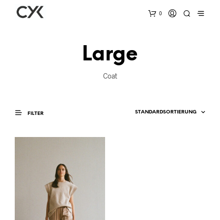
0
Large
Coat
FILTER