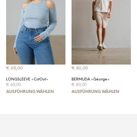
€
65,00
€
80,00
LONGSLEEVE »CutOut«
BERMUDA »George«
€
65,00
€
80,00
Dieses
Di
AUSFÜHRUNG WÄHLEN
AUSFÜHRUNG WÄHLEN
Produkt
Pr
weist
wei
mehrere
me
Varianten
Var
auf.
auf
Die
Die
Optionen
Op