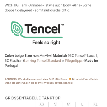
WICHTIG: Tank »Annabell« ist wie auch Body »Alina« vorne
doppelt gelayered – somit null durchsichtig.
Color:
beige
Size:
xs//s//m//l//xl
Material:
95% Tencel™ Lyocell,
5% Elasthan (
Lenzing Tencel Standard
//
Pflegetipps)
Made in:
Portugal
ACHTUNG: Wir sind immer noch eine ONE MAN Show.
Bitte habt Verständnis
wenn die Lieferungen bis zu zwei Wochen dauern können!